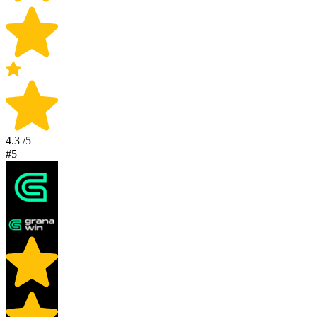
4.3
/5
#5