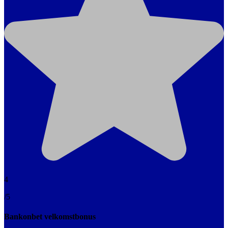
4
/5
Bankonbet velkomstbonus