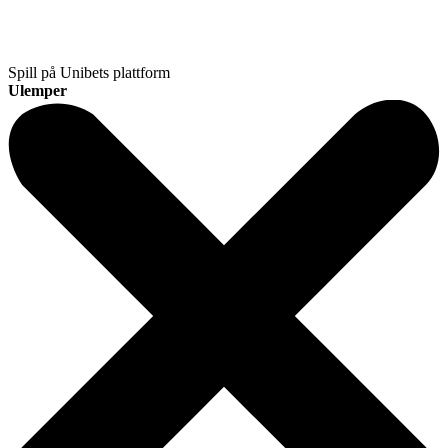
Spill på Unibets plattform
Ulemper