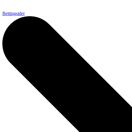
Bettingsider