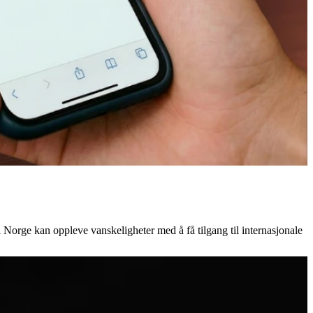
i Norge kan oppleve vanskeligheter med å få tilgang til internasjonale